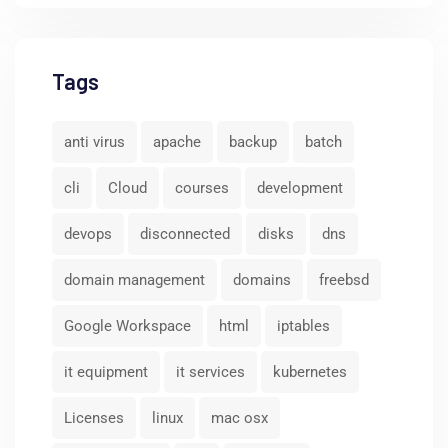
Tags
anti virus
apache
backup
batch
cli
Cloud
courses
development
devops
disconnected
disks
dns
domain management
domains
freebsd
Google Workspace
html
iptables
it equipment
it services
kubernetes
Licenses
linux
mac osx