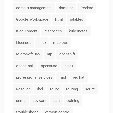
domain management
domains
freebsd
Google Workspace
html
iptables
it equipment
it services
kubernetes
Licenses
linux
mac osx
Microsoft 365
ntp
openshift
openstack
opensuse
plesk
professional services
raid
red hat
Reseller
rhel
route
routing
script
snmp
spyware
ssh
training
troubleshoot
version control