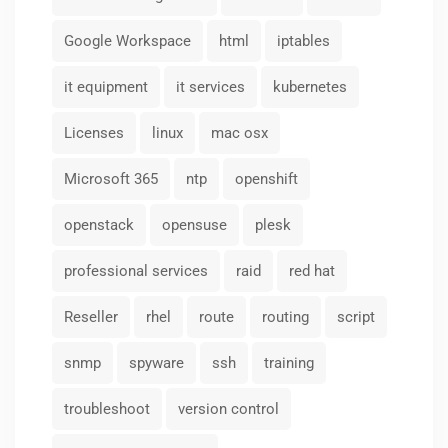
Google Workspace
html
iptables
it equipment
it services
kubernetes
Licenses
linux
mac osx
Microsoft 365
ntp
openshift
openstack
opensuse
plesk
professional services
raid
red hat
Reseller
rhel
route
routing
script
snmp
spyware
ssh
training
troubleshoot
version control