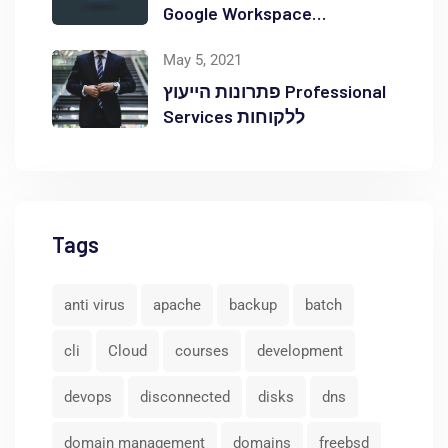
Google Workspace
באוקטופוס
May 5, 2021
פתרונות הייעוץ Professional
Services ללקוחות
Tags
anti virus
apache
backup
batch
cli
Cloud
courses
development
devops
disconnected
disks
dns
domain management
domains
freebsd