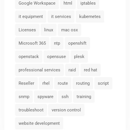
Google Workspace
html
iptables
it equipment
it services
kubernetes
Licenses
linux
mac osx
Microsoft 365
ntp
openshift
openstack
opensuse
plesk
professional services
raid
red hat
Reseller
rhel
route
routing
script
snmp
spyware
ssh
training
troubleshoot
version control
website development