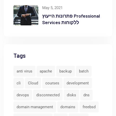
באוקטופוס
May 5, 2021
פתרונות הייעוץ Professional
Services ללקוחות
Tags
anti virus
apache
backup
batch
cli
Cloud
courses
development
devops
disconnected
disks
dns
domain management
domains
freebsd