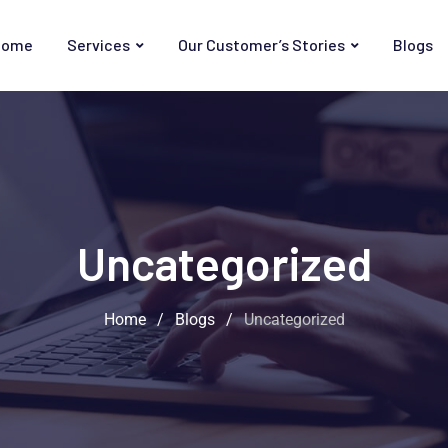
Home
Services
Our Customer’s Stories
Blogs
Uncategorized
Home
/
Blogs
/
Uncategorized