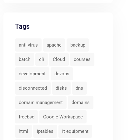
Tags
anti virus
apache
backup
batch
cli
Cloud
courses
development
devops
disconnected
disks
dns
domain management
domains
freebsd
Google Workspace
html
iptables
it equipment