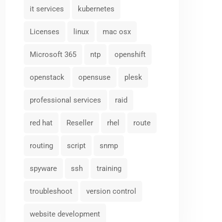
it services
kubernetes
Licenses
linux
mac osx
Microsoft 365
ntp
openshift
openstack
opensuse
plesk
professional services
raid
red hat
Reseller
rhel
route
routing
script
snmp
spyware
ssh
training
troubleshoot
version control
website development