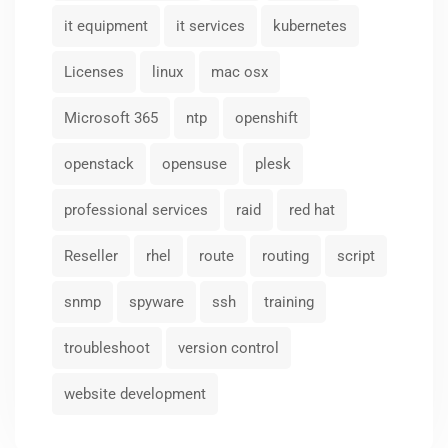
it equipment
it services
kubernetes
Licenses
linux
mac osx
Microsoft 365
ntp
openshift
openstack
opensuse
plesk
professional services
raid
red hat
Reseller
rhel
route
routing
script
snmp
spyware
ssh
training
troubleshoot
version control
website development