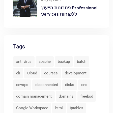
פתרונות הייעוץ Professional
Services ללקוחות
Tags
anti virus
apache
backup
batch
cli
Cloud
courses
development
devops
disconnected
disks
dns
domain management
domains
freebsd
Google Workspace
html
iptables