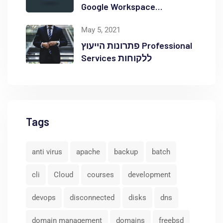
Google Workspace
באוקטופוס
May 5, 2021
פתרונות הייעוץ Professional
Services ללקוחות
Tags
anti virus
apache
backup
batch
cli
Cloud
courses
development
devops
disconnected
disks
dns
domain management
domains
freebsd