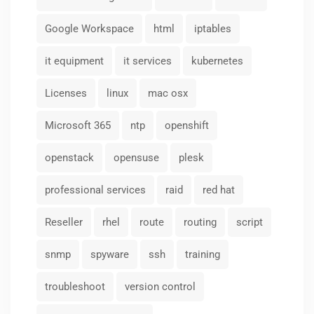
Google Workspace
html
iptables
it equipment
it services
kubernetes
Licenses
linux
mac osx
Microsoft 365
ntp
openshift
openstack
opensuse
plesk
professional services
raid
red hat
Reseller
rhel
route
routing
script
snmp
spyware
ssh
training
troubleshoot
version control