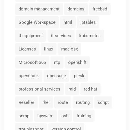
domain management
domains
freebsd
Google Workspace
html
iptables
it equipment
it services
kubernetes
Licenses
linux
mac osx
Microsoft 365
ntp
openshift
openstack
opensuse
plesk
professional services
raid
red hat
Reseller
rhel
route
routing
script
snmp
spyware
ssh
training
troubleshoot
version control