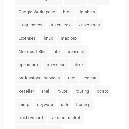
Google Workspace
html
iptables
it equipment
it services
kubernetes
Licenses
linux
mac osx
Microsoft 365
ntp
openshift
openstack
opensuse
plesk
professional services
raid
red hat
Reseller
rhel
route
routing
script
snmp
spyware
ssh
training
troubleshoot
version control