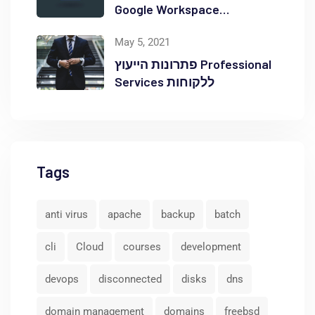
Google Workspace
באוקטופוס
May 5, 2021
פתרונות הייעוץ Professional
Services ללקוחות
Tags
anti virus
apache
backup
batch
cli
Cloud
courses
development
devops
disconnected
disks
dns
domain management
domains
freebsd