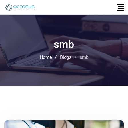
smb
Home
/
Blogs
/
smb