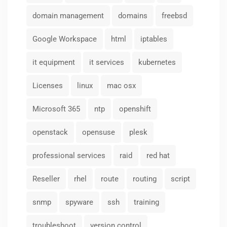
domain management
domains
freebsd
Google Workspace
html
iptables
it equipment
it services
kubernetes
Licenses
linux
mac osx
Microsoft 365
ntp
openshift
openstack
opensuse
plesk
professional services
raid
red hat
Reseller
rhel
route
routing
script
snmp
spyware
ssh
training
troubleshoot
version control