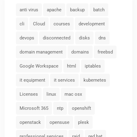
anti virus
apache
backup
batch
cli
Cloud
courses
development
devops
disconnected
disks
dns
domain management
domains
freebsd
Google Workspace
html
iptables
it equipment
it services
kubernetes
Licenses
linux
mac osx
Microsoft 365
ntp
openshift
openstack
opensuse
plesk
professional services
raid
red hat