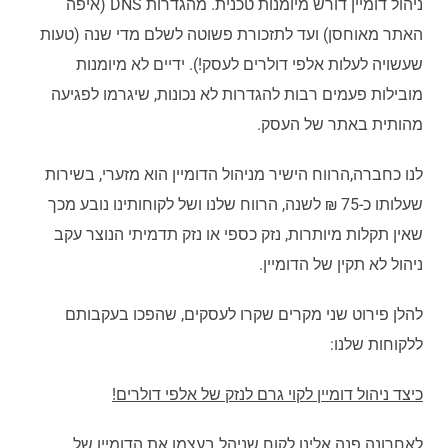
ניהול דומיין דורש מיומנות טכנית. מהגדרות DNS (איפה
האתר מאוחסן) ועד לתזכורת פשוטה לשלם מדי שנה (טעות
שעשויה לעלות אלפי דולרים לעסק!). ידיים לא מיומנות
מובילות פעמים רבות להגדרות לא נכונות, שיגרמו לפגיעה
מהותית באתר של העסק.
לנו כחברה,הרווח הישיר מניהול הדומיין הוא מזערי, בשירות
שעלותו כ-75 ₪ לשנה, הרווח שלנו ושל לקוחותינו נובע מכך
שאין תקלות מיותרות, נזק כספי או נזק תדמיתי הנוצר עקב
ניהול לא תקין של הדומיין.
להלן פירוט שני מקרים שקרו לעסקים, שהפכו בעקבותם
ללקוחות שלנו:
כיצד ניהול דומיין לקוי גרם לנזק של אלפי דולרים!
לאחרונה פנה אלינו לקוח שניהל בעצמו את הדומיין של