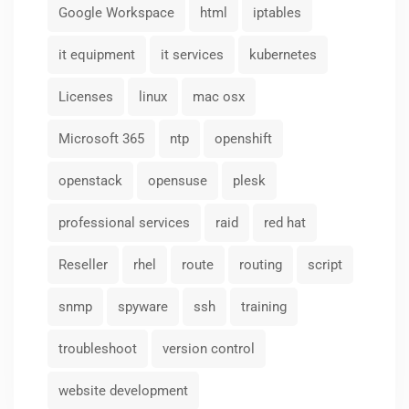
Google Workspace
html
iptables
it equipment
it services
kubernetes
Licenses
linux
mac osx
Microsoft 365
ntp
openshift
openstack
opensuse
plesk
professional services
raid
red hat
Reseller
rhel
route
routing
script
snmp
spyware
ssh
training
troubleshoot
version control
website development