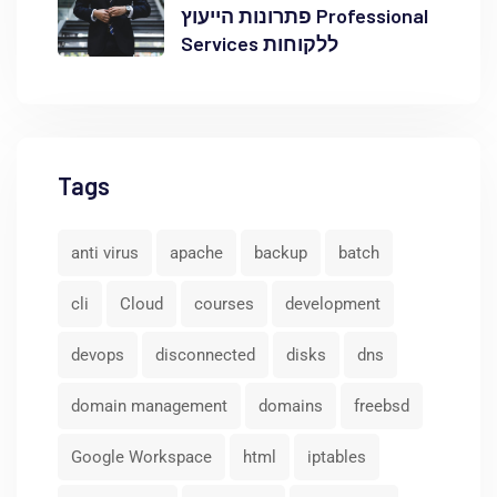
פתרונות הייעוץ Professional
Services ללקוחות
Tags
anti virus
apache
backup
batch
cli
Cloud
courses
development
devops
disconnected
disks
dns
domain management
domains
freebsd
Google Workspace
html
iptables