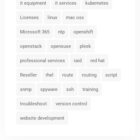
it equipment
it services
kubernetes
Licenses
linux
mac osx
Microsoft 365
ntp
openshift
openstack
opensuse
plesk
professional services
raid
red hat
Reseller
rhel
route
routing
script
snmp
spyware
ssh
training
troubleshoot
version control
website development